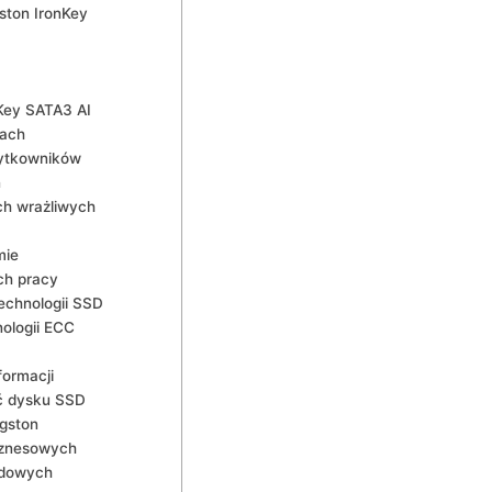
ston IronKey
Key SATA3 ⁣AI
jach
ytkowników
ń
ch wrażliwych
mie
ch pracy
technologii SSD
ologii ECC
ormacji
ść dysku SSD
ngston
iznesowych
ządowych