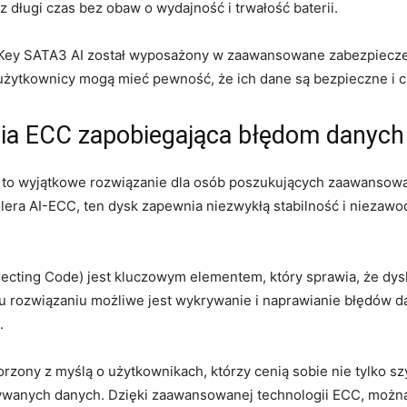
 długi czas bez obaw o wydajność i trwałość baterii.
Key SATA3 AI został wyposażony w zaawansowane ​zabezpieczenia
ytkownicy mogą mieć ⁣pewność, że ich ⁣dane są bezpieczne i ch
a ECC zapobiegająca‌ błędom danych
 to wyjątkowe rozwiązanie dla ⁤osób poszukujących zaawansowa
lera AI-ECC, ten ‌dysk zapewnia niezwykłą stabilność i niez
cting Code) jest kluczowym ‍elementem, który sprawia, że‍ dys
 rozwiązaniu ‍możliwe jest wykrywanie i ⁢naprawianie błędów dan
.
orzony z myślą o użytkownikach,‌ którzy‌ cenią sobie nie tylko sz
anych danych. Dzięki zaawansowanej technologii⁤ ECC, można