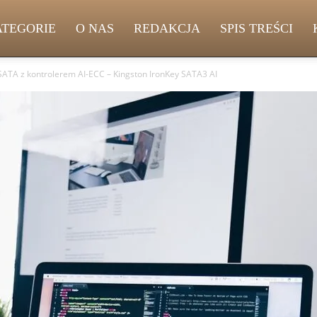
ATEGORIE
O NAS
REDAKCJA
SPIS TREŚCI
ATA z kontrolerem AI-ECC – Kingston IronKey SATA3 AI