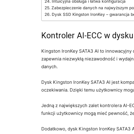
Intuicyjna obsługa‍ i łatwa konfiguracja
Zabezpieczenie danych na najwyższym po
Dysk SSD Kingston IronKey – gwarancja ⁤
Kontroler AI-ECC‌ w dysk
Kingston‍ IronKey SATA3 AI to innowacyjny
zapewnia niezwykłą niezawodność i wydajnoś
⁣danych.
Dysk Kingston IronKey SATA3 AI⁢ jest kompa
oczekiwania. Dzięki temu⁤ użytkownicy ⁣mogą
Jedną z największych zalet kontrolera AI-E
funkcji użytkownicy mogą mieć pewność, że ‍i
Dodatkowo,⁢ dysk Kingston IronKey SATA3 A