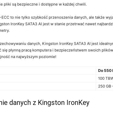
pliki są ⁢bezpieczne i dostępne w każdej‍ chwili.
-ECC to nie tylko szybkość przenoszenia danych, ale także wyj
gston IronKey SATA3 AI jest w‍ stanie przetrwać nawet najbardzi
metry.
 przechowywaniu danych, ​Kingston IronKey SATA3 AI jest idealny
 się płynną ​pracą ⁤komputera i bezpieczeństwem swoich plików.
ajność na najwyższym poziomie!
Do 550
100 TB
250 GB 
ie danych z Kingston IronKey