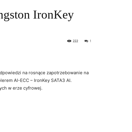
ngston IronKey
222
1
dpowiedzi ⁣na ​rosnące ‍zapotrzebowanie na
olerem AI-ECC – IronKey SATA3 AI.
ch​ w erze cyfrowej.