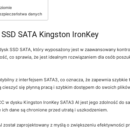
ziomie
bezpieczeństwa⁤ danych
u SSD SATA Kingston IronKey
 dysk SSD SATA, który wyposażony jest w zaawansowany kontrole
ć, co sprawia, ‌że jest idealnym rozwiązaniem dla osób poszuk
tybilny z interfejsem SATA3, co oznacza, że zapewnia szybkie t
 cieszyć się płynną pracą i szybkim dostępem do ⁢swoich plików
CC w ⁣dysku Kingston IronKey SATA3 AI jest jego zdolność do s
ch dane​ są chronione przed ⁤utratą ⁤i ‍uszkodzeniem.
I został zaprojektowany z myślą o zwiększeniu efektywności pr