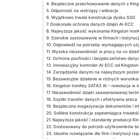
Bezpieczne ‌przechowywanie danych z King
Odporność na wstrząsy i ⁢wibracje
Wyjątkowo trwała‌ konstrukcja⁣ dysku SSD
Doskonała ochrona danych‍ dzięki AI-ECC
Najwyższa ‌jakość wykonania Kingston Iron
Szerokie zastosowanie​ w firmach i instytuc
Odpowiedź na potrzeby wymagających uż
Wysoka niezawodność w pracy na co dzie
Ochrona poufności⁢ i bezpieczeństwo dany
Innowacyjny kontroler AI-ECC​ od Kingston
Zarządzanie‌ danymi na najwyższym pozio
Bezawaryjne działanie w różnych warunka
Kingston IronKey SATA3 AI – ⁢rewolucja w 
Niezawodność dzięki zaawansowanej techn
Szybki transfer danych i efektywna praca
Bezpieczna magazynacja dokumentów i inf
Solidna konstrukcja zapewniająca ⁣trwało
Najwyższa jakość i standardy ⁤produkcji Ki
Dostosowany do ‍potrzeb użytkowników b
Idealne⁣ rozwiązanie dla firm i instytucji r