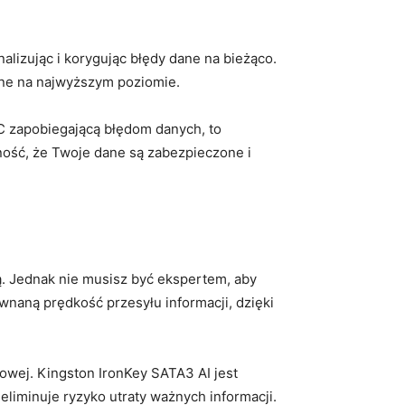
nalizując i korygując błędy‌ dane na bieżąco.
ione ​na najwyższym poziomie.
CC⁤ zapobiegającą błędom danych, to
ość, że Twoje dane są zabezpieczone ​i⁣
Jednak nie musisz ⁢być ekspertem, ⁣aby
naną prędkość⁣ przesyłu informacji, dzięki
owej. Kingston IronKey SATA3 ‌AI jest
iminuje ​ryzyko utraty ⁣ważnych informacji.⁤