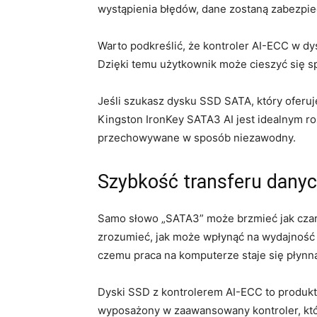
wystąpienia błędów, dane zostaną zabezpi
Warto podkreślić, że kontroler ​AI-ECC ​w dy
Dzięki temu‌ użytkownik może cieszyć⁤ się s
Jeśli ⁣szukasz dysku⁣ SSD SATA, który oferu
Kingston ⁣IronKey SATA3 AI jest idealnym ro
przechowywane w sposób niezawodny.
Szybkość transferu‍ dany
Samo słowo „SATA3” może brzmieć jak czarn
zrozumieć, jak może ⁢wpłynąć na wydajność 
czemu praca ‌na komputerze‍ staje się płyn
Dyski ⁣SSD z kontrolerem AI-ECC to⁢ produkt
wyposażony w zaawansowany‌ kontroler, który