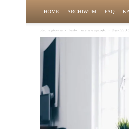
HOME
ARCHIWUM
FAQ
K
Strona główna
Testy i recenzje sprzętu
Dysk SSD S