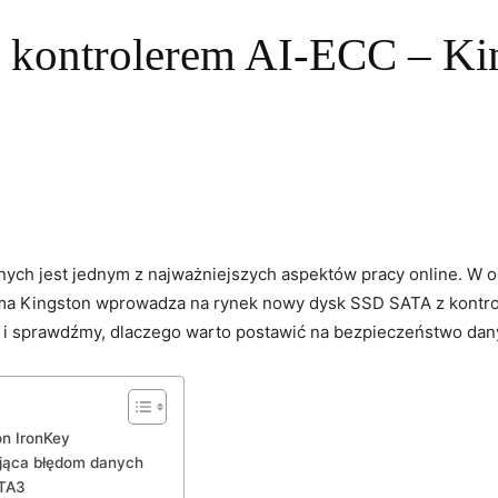
kontrolerem AI-ECC – Ki
)
ych jest jednym z najważniejszych aspektów pracy online. W‌ o
rma⁣ Kingston wprowadza na rynek nowy​ dysk SSD ⁤SATA z kontr
 i ​sprawdźmy, dlaczego warto postawić na bezpieczeństwo dany
on IronKey
ąca‌ błędom danych
ATA3