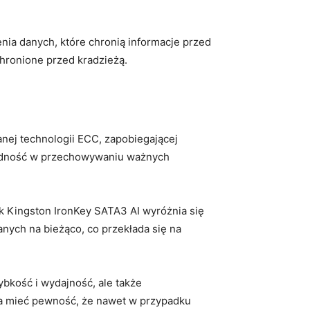
 danych,⁢ które chronią‍ informacje ⁢przed
ronione‍ przed kradzieżą.
nej technologii ECC, zapobiegającej
awodność w przechowywaniu ważnych
k Kingston IronKey SATA3 AI wyróżnia się
ych na bieżąco, co ​przekłada się ⁣na
ybkość i wydajność, ale ‌także
 mieć pewność, ‌że nawet ‍w przypadku