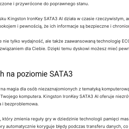
eczone i przywrócone do poprawnego stanu.
sku Kingston​ IronKey SATA3 ‍AI‍ działa‌ w czasie rzeczywistym, a
pokojem i‌ pewnością, że ich informacje są⁣ bezpieczne i ‍chron
je nie tylko wydajność,⁢ ale ​także⁢ zaawansowaną⁢ technologię E
związaniem ⁢dla Ciebie. Dzięki temu ⁢dyskowi możesz mieć⁣ pewn
ch na poziomie‌ SATA3
a magia dla osób niezaznajomionych z tematyką komputerową. 
Twojego komputera. Kingston IronKey SATA3‍ AI oferuje niezrów
na i bezproblemowa.
, który zmienia reguły gry w dziedzinie technologii pamięci mas
 automatycznie​ koryguje ‍błędy podczas transferu danych, co el