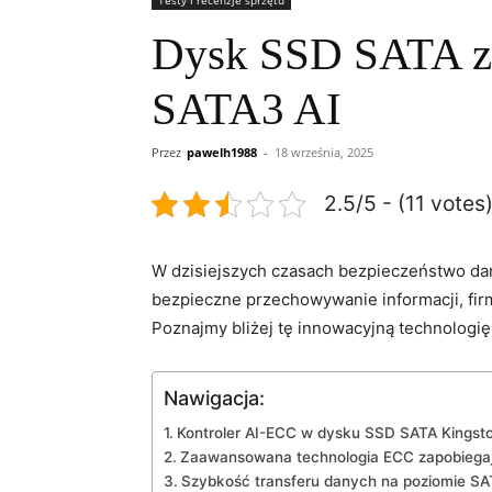
Testy i recenzje sprzętu
Dysk SSD SATA z 
SATA3 AI
Przez
pawelh1988
-
18 września, 2025
2.5/5 - (11 votes
W dzisiejszych czasach ⁢bezpieczeństwo dan
bezpieczne przechowywanie informacji, ‍fi
Poznajmy bliżej tę innowacyjną technologię
Nawigacja:
Kontroler AI-ECC‌ w dysku SSD SATA Kingst
Zaawansowana technologia ECC zapobiegaj
Szybkość transferu‍ danych na poziomie‌ S