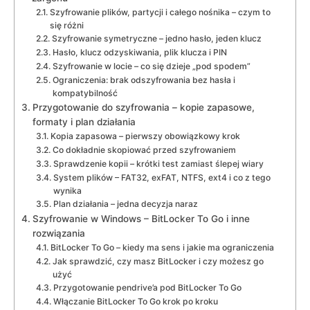
Szyfrowanie plików, partycji i całego nośnika – czym to
się różni
Szyfrowanie symetryczne – jedno hasło, jeden klucz
Hasło, klucz odzyskiwania, plik klucza i PIN
Szyfrowanie w locie – co się dzieje „pod spodem”
Ograniczenia: brak odszyfrowania bez hasła i
kompatybilność
Przygotowanie do szyfrowania – kopie zapasowe,
formaty i plan działania
Kopia zapasowa – pierwszy obowiązkowy krok
Co dokładnie skopiować przed szyfrowaniem
Sprawdzenie kopii – krótki test zamiast ślepej wiary
System plików – FAT32, exFAT, NTFS, ext4 i co z tego
wynika
Plan działania – jedna decyzja naraz
Szyfrowanie w Windows – BitLocker To Go i inne
rozwiązania
BitLocker To Go – kiedy ma sens i jakie ma ograniczenia
Jak sprawdzić, czy masz BitLocker i czy możesz go
użyć
Przygotowanie pendrive’a pod BitLocker To Go
Włączanie BitLocker To Go krok po kroku