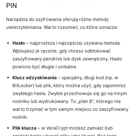
PIN
Narzędzia do szyfrowania oferują różne metody
uwierzytelniania. Warto rozumieć, co które oznacza:
Hasło
– najprostsza i najczęściej używana metoda.
Wpisujesz je ręcznie, gdy chcesz odblokować
zaszyfrowany pendrive lub dysk zewnętrzny. Hasło
powinno być długie i unikalne.
Klucz odzyskiwania
– specjalny, długi kod (np. w
BitLocker) lub plik, który można użyć, gdy zapomnisz
zwykłego hasła. Zwykle przechowuje się go na innym
nośniku lub wydrukowany. To „plan B”, którego nie
warto trzymać w tym samym miejscu co zaszyfrowany
nośnik.
Plik klucza
– w VeraCrypt możesz zamiast (lub
oprócz) hasła używać pliku jako klucza. Bez tego