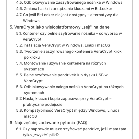
Odblokowywanie zaszyfrowanego nośnika w Windows
Zmiana hasła i zarządzanie kluczami w BitLocker
Co jeśli BitLocker nie jest dostępny – alternatywy dla
Windows
VeraCrypt jako wieloplatformowy „sejf” na dane
Kontener czy pełne szyfrowanie nośnika – co wybrać w
VeraCrypt
Instalacja VeraCrypt w Windows, Linux i macOS
Tworzenie zaszyfrowanego kontenera VeraCrypt krok
po kroku
Montowanie i używanie kontenera na różnych
systemach
Pełne szyfrowanie pendrive’a lub dysku USB w
VeraCrypt
Odblokowywanie całego nośnika VeraCrypt na różnych
systemach
Hasła, klucze i kopie zapasowe przy VeraCrypt –
praktyczne podejście
Kompatybilność VeraCrypt między Windows, Linux i
macOS
Najczęściej zadawane pytania (FAQ)
Czy naprawdę muszę szyfrować pendrive, jeśli mam tam
tylko „zwykłe” pliki?