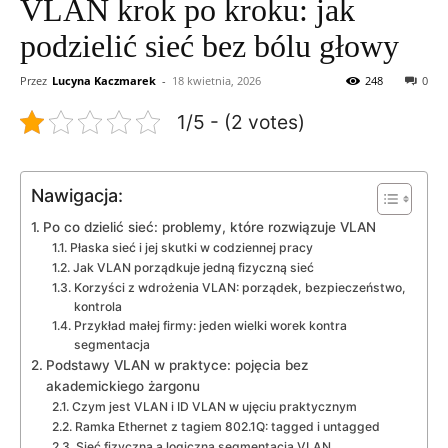
VLAN krok po kroku: jak
podzielić sieć bez bólu głowy
Przez
Lucyna Kaczmarek
-
18 kwietnia, 2026
248
0
1/5 - (2 votes)
Nawigacja:
Po co dzielić sieć: problemy, które rozwiązuje VLAN
Płaska sieć i jej skutki w codziennej pracy
Jak VLAN porządkuje jedną fizyczną sieć
Korzyści z wdrożenia VLAN: porządek, bezpieczeństwo,
kontrola
Przykład małej firmy: jeden wielki worek kontra
segmentacja
Podstawy VLAN w praktyce: pojęcia bez
akademickiego żargonu
Czym jest VLAN i ID VLAN w ujęciu praktycznym
Ramka Ethernet z tagiem 802.1Q: tagged i untagged
Sieć fizyczna a logiczna segmentacja VLAN