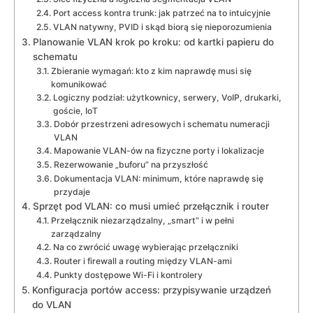
Port access kontra trunk: jak patrzeć na to intuicyjnie
VLAN natywny, PVID i skąd biorą się nieporozumienia
Planowanie VLAN krok po kroku: od kartki papieru do
schematu
Zbieranie wymagań: kto z kim naprawdę musi się
komunikować
Logiczny podział: użytkownicy, serwery, VoIP, drukarki,
goście, IoT
Dobór przestrzeni adresowych i schematu numeracji
VLAN
Mapowanie VLAN-ów na fizyczne porty i lokalizacje
Rezerwowanie „buforu” na przyszłość
Dokumentacja VLAN: minimum, które naprawdę się
przydaje
Sprzęt pod VLAN: co musi umieć przełącznik i router
Przełącznik niezarządzalny, „smart” i w pełni
zarządzalny
Na co zwrócić uwagę wybierając przełączniki
Router i firewall a routing między VLAN-ami
Punkty dostępowe Wi-Fi i kontrolery
Konfiguracja portów access: przypisywanie urządzeń
do VLAN