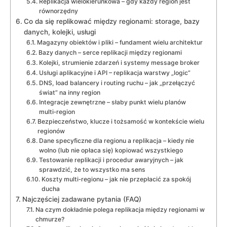
Replikacja wielokierunkowa – gdy każdy region jest
równorzędny
Co da się replikować między regionami: storage, bazy
danych, kolejki, usługi
Magazyny obiektów i pliki – fundament wielu architektur
Bazy danych – serce replikacji między regionami
Kolejki, strumienie zdarzeń i systemy message broker
Usługi aplikacyjne i API – replikacja warstwy „logic”
DNS, load balancery i routing ruchu – jak „przełączyć
świat” na inny region
Integracje zewnętrzne – słaby punkt wielu planów
multi‑region
Bezpieczeństwo, klucze i tożsamość w kontekście wielu
regionów
Dane specyficzne dla regionu a replikacja – kiedy nie
wolno (lub nie opłaca się) kopiować wszystkiego
Testowanie replikacji i procedur awaryjnych – jak
sprawdzić, że to wszystko ma sens
Koszty multi‑regionu – jak nie przepłacić za spokój
ducha
Najczęściej zadawane pytania (FAQ)
Na czym dokładnie polega replikacja między regionami w
chmurze?