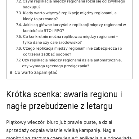
Czym replikacja między regionami różni się od zwykłego
backupu?
Kiedy warto włączyć replikację między regionami, a
kiedy to przesada?
Jakie są główne korzyści z replikacji między regionami w
kontekście RTO i RPO?
Co konkretnie można replikować między regionami –
tylko dane czy całe środowisko?
Czego replikacja między regionami nie zabezpiecza i o
co trzeba zadbać osobno?
Czy replikacja między regionami działa automatycznie,
czy wymaga ręcznego przełączania?
Co warto zapamiętać
Krótka scenka: awaria regionu i
nagłe przebudzenie z letargu
Piątkowy wieczór, biuro już prawie puste, a dział
sprzedaży odpala właśnie wielką kampanię. Nagle
monitoring zaczyna czerwienieć: aplikacja nie odpowiada,