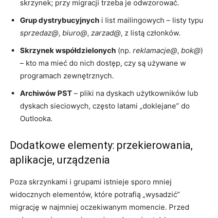
skrzynek; przy migracji trzeba je odwzorować.
Grup dystrybucyjnych
i list mailingowych – listy typu
sprzedaz@
,
biuro@
,
zarzad@
, z listą członków.
Skrzynek współdzielonych
(np.
reklamacje@
,
bok@
)
– kto ma mieć do nich dostęp, czy są używane w
programach zewnętrznych.
Archiwów PST
– pliki na dyskach użytkowników lub
dyskach sieciowych, często latami „doklejane” do
Outlooka.
Dodatkowe elementy: przekierowania,
aplikacje, urządzenia
Poza skrzynkami i grupami istnieje sporo mniej
widocznych elementów, które potrafią „wysadzić”
migrację w najmniej oczekiwanym momencie. Przed