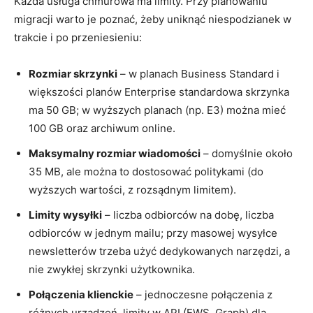
Każda usługa chmurowa ma limity. Przy planowaniu
migracji warto je poznać, żeby uniknąć niespodzianek w
trakcie i po przeniesieniu:
Rozmiar skrzynki
– w planach Business Standard i
większości planów Enterprise standardowa skrzynka
ma 50 GB; w wyższych planach (np. E3) można mieć
100 GB oraz archiwum online.
Maksymalny rozmiar wiadomości
– domyślnie około
35 MB, ale można to dostosować politykami (do
wyższych wartości, z rozsądnym limitem).
Limity wysyłki
– liczba odbiorców na dobę, liczba
odbiorców w jednym mailu; przy masowej wysyłce
newsletterów trzeba użyć dedykowanych narzędzi, a
nie zwykłej skrzynki użytkownika.
Połączenia klienckie
– jednoczesne połączenia z
różnych urządzeń, limity w API (EWS, Graph) dla