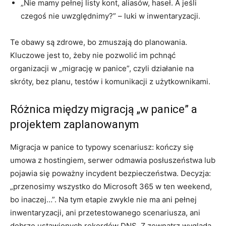
„Nie mamy pełnej listy kont, aliasów, haseł. A jeśli
czegoś nie uwzględnimy?” – luki w inwentaryzacji.
Te obawy są zdrowe, bo zmuszają do planowania.
Kluczowe jest to, żeby nie pozwolić im pchnąć
organizacji w „migrację w panice”, czyli działanie na
skróty, bez planu, testów i komunikacji z użytkownikami.
Różnica między migracją „w panice” a
projektem zaplanowanym
Migracja w panice to typowy scenariusz: kończy się
umowa z hostingiem, serwer odmawia posłuszeństwa lub
pojawia się poważny incydent bezpieczeństwa. Decyzja:
„przenosimy wszystko do Microsoft 365 w ten weekend,
bo inaczej…”. Na tym etapie zwykle nie ma ani pełnej
inwentaryzacji, ani przetestowanego scenariusza, ani
dobrze ustawionych rekordów DNS. Z zewnątrz wygląda