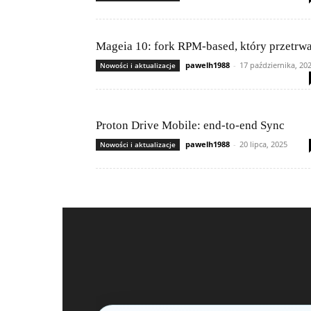
Mageia 10: fork RPM-based, który przetrwa
pawelh1988
-
17 października, 20
Nowości i aktualizacje
Proton Drive Mobile: end-to-end Sync
pawelh1988
-
20 lipca, 2025
Nowości i aktualizacje