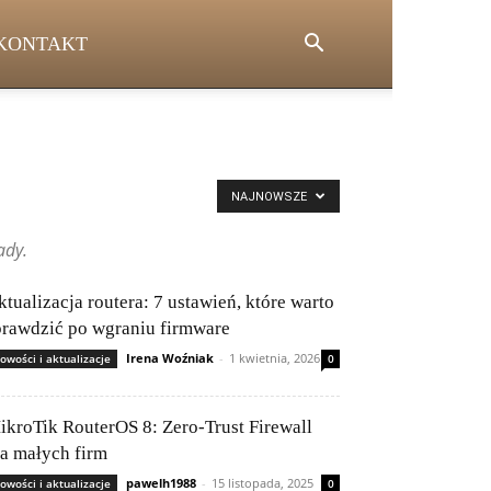
KONTAKT
NAJNOWSZE
ady.
ktualizacja routera: 7 ustawień, które warto
prawdzić po wgraniu firmware
Irena Woźniak
-
1 kwietnia, 2026
owości i aktualizacje
0
ikroTik RouterOS 8: Zero-Trust Firewall
la małych firm
pawelh1988
-
15 listopada, 2025
owości i aktualizacje
0