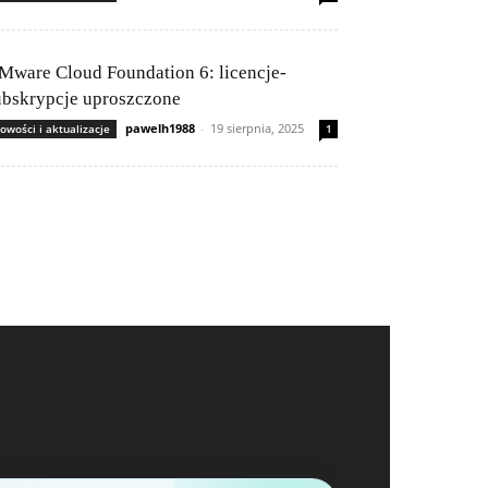
Mware Cloud Foundation 6: licencje-
ubskrypcje uproszczone
pawelh1988
-
19 sierpnia, 2025
owości i aktualizacje
1