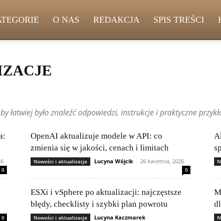
ATEGORIE
O NAS
REDAKCJA
SPIS TREŚCI
IZACJE
le
Artykuły czytelników
Bezpieczny użytkownik
Chmura i usługi online
teki
Gadżety i nowinki technologiczne
Historia informatyki
eby łatwiej było znaleźć odpowiedzi, instrukcje i praktyczne przykł
amowania
Kariera w IT
Legalność i licencjonowanie oprogramowania
i aktualizacje
Open source i projekty społecznościowe
orównania i rankingi
Przyszłość technologii
Sieci komputerowe
a:
OpenAI aktualizuje modele w API: co
A
wanie i VPN
Testy i recenzje sprzętu
Wydajność i optymalizacja systemów
zmienia się w jakości, cenach i limitach
s
26
Lucyna Wójcik
-
26 kwietnia, 2026
Nowości i aktualizacje
N
0
0
ESXi i vSphere po aktualizacji: najczęstsze
M
błędy, checklisty i szybki plan powrotu
d
Lucyna Kaczmarek
-
0
Nowości i aktualizacje
N