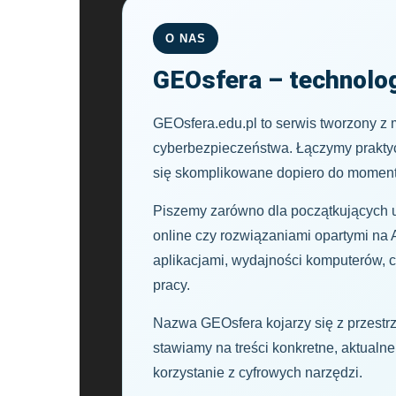
O NAS
GEOsfera – technolog
GEOsfera.edu.pl to serwis tworzony z my
cyberbezpieczeństwa. Łączymy praktycz
się skomplikowane dopiero do momentu
Piszemy zarówno dla początkujących uż
online czy rozwiązaniami opartymi na A
aplikacjami, wydajności komputerów, 
pracy.
Nazwa GEOsfera kojarzy się z przestrz
stawiamy na treści konkretne, aktualn
korzystanie z cyfrowych narzędzi.