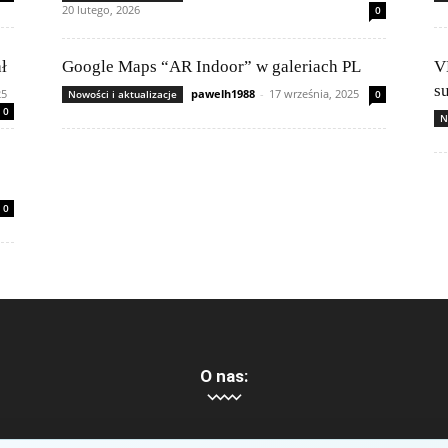
20 lutego, 2026
0
ł
Google Maps “AR Indoor” w galeriach PL
V
s
25
pawelh1988
-
17 września, 2025
Nowości i aktualizacje
0
0
N
0
O nas: