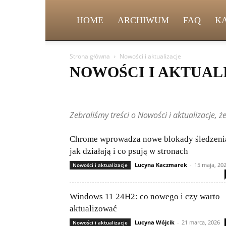
HOME
ARCHIWUM
FAQ
K
Strona główna
Nowości i aktualizacje
NOWOŚCI I AKTUAL
5G i przyszłość łączności
AI w praktyce
AI w przemyś
DevOps i CICD
Etyka AI i prawo
Frameworki i biblio
Zebraliśmy treści o Nowości i aktualizacje, ż
Incydenty i ataki
IoT – Internet Rzeczy
Języki progr
Machine Learning
Nowinki technologiczne
Nowości 
Poradniki dla początkujących
Poradniki i tutoriale
P
Chrome wprowadza nowe blokady śledzeni
Składanie komputerów
Startupy i innowacje
Szyfro
jak działają i co psują w stronach
Zagrożenia w sieci
Lucyna Kaczmarek
-
15 maja, 20
Nowości i aktualizacje
Windows 11 24H2: co nowego i czy warto
aktualizować
Lucyna Wójcik
-
21 marca, 2026
Nowości i aktualizacje