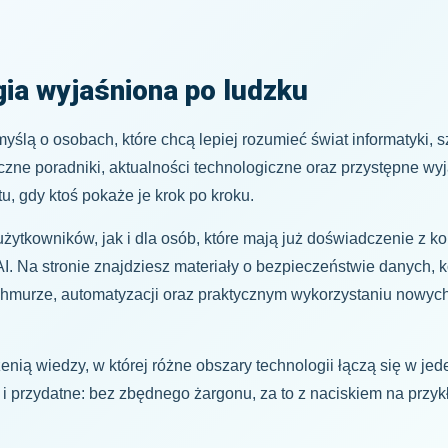
ia wyjaśniona po ludzku
ślą o osobach, które chcą lepiej rozumieć świat informatyki, szt
ne poradniki, aktualności technologiczne oraz przystępne wyj
, gdy ktoś pokaże je krok po kroku.
ytkowników, jak i dla osób, które mają już doświadczenie z ko
I. Na stronie znajdziesz materiały o bezpieczeństwie danych, k
chmurze, automatyzacji oraz praktycznym wykorzystaniu nowych
enią wiedzy, w której różne obszary technologii łączą się w 
e i przydatne: bez zbędnego żargonu, za to z naciskiem na prz