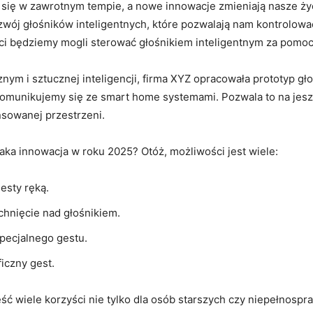
 się w zawrotnym tempie, a nowe innowacje zmieniają​ nasze⁢ ży
rozwój głośników inteligentnych, które pozwalają nam kontrolow
ści będziemy mogli sterować głośnikiem​ inteligentnym za pomo
ym i​ sztucznej inteligencji, firma XYZ opracowała prototyp gł
omunikujemy się ze smart ⁣home systemami. Pozwala ⁣to‌ na je
sowanej przestrzeni.
ka ⁤innowacja w ⁢roku 2025? Otóż, możliwości jest wiele:
esty ręką.
hnięcie nad głośnikiem.
ecjalnego⁤ gestu.
iczny gest.
 wiele ⁤korzyści nie tylko dla osób starszych czy niepełnospra