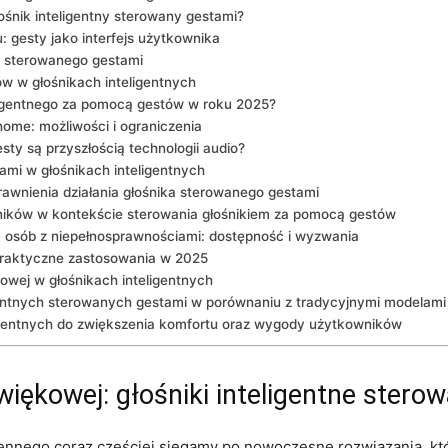
ośnik inteligentny sterowany gestami?
: gesty jako interfejs użytkownika
go sterowanego gestami
w w ​głośnikach inteligentnych
ligentnego za⁢ pomocą ⁣gestów w roku 2025?
home: możliwości i ograniczenia
ty są przyszłością technologii audio?
ami w głośnikach inteligentnych
prawnienia działania głośnika sterowanego gestami
ików w kontekście sterowania głośnikiem za ⁤pomocą gestów
la osób z niepełnosprawnościami: dostępność​ i wyzwania
 praktyczne ‍zastosowania w‍ 2025
owej w głośnikach inteligentnych
gentnych sterowanych gestami w porównaniu z tradycyjnymi modelami
igentnych ‍do ‌zwiększenia komfortu oraz wygody użytkowników
więkowej: głośniki inteligentne stero
dziennego coraz częściej ‌sięgamy po nowoczesne rozwiązania, 