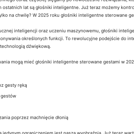
ostatnich lat są głośniki inteligentne. Już teraz możemy⁣ kont
lko na chwilę? W 2025 roku ‍głośniki inteligentne sterowane ge
ucznej inteligencji oraz‍ uczeniu maszynowemu, głośniki ⁣intel
onywania określonych funkcji. To rewolucyjne podejście do‍ int
 technologią dźwiękową.
wania mogą⁣ mieć głośniki inteligentne sterowane gestami w 2025
z gesty ręką
h gestów
ania poprzez machnięcie ⁢dłonią
 jedynym⁤ ograniczeniem jest nasza wyobraźnia. Już teraz warto 