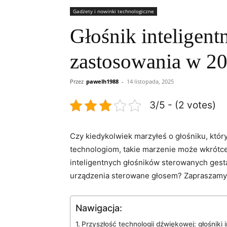
Gadżety i nowinki technologiczne
Głośnik inteligent
zastosowania w 2
Przez
pawelh1988
-
14 listopada, 2025
3/5 - (2 votes)
Czy kiedykolwiek marzyłeś o głośniku, któr
technologiom, takie marzenie może wkrótce
⁣inteligentnych głośników sterowanych ges
urządzenia sterowane głosem? Zapraszamy 
Nawigacja:
Przyszłość technologii dźwiękowej: głośniki