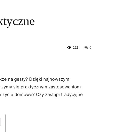
ktyczne
232
0
akże na gesty? Dzięki najnowszym
yjrzymy się praktycznym zastosowaniom
e życie domowe? Czy zastąpi tradycyjne