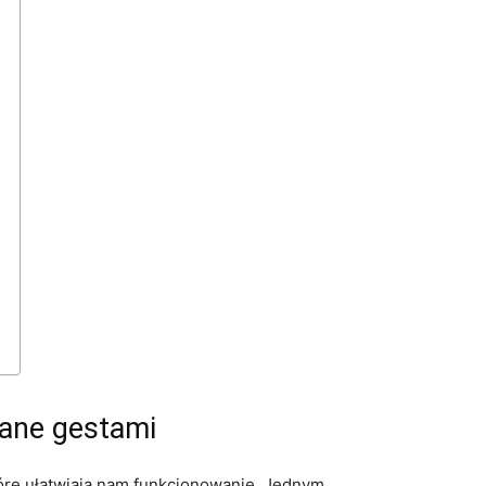
wane gestami
które ułatwiają nam funkcjonowanie. Jednym