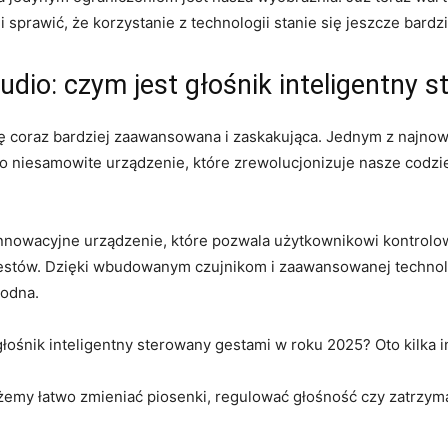
prawić, że korzystanie z technologii ‍stanie się jeszcze bardzi
dio: czym jest głośnik inteligentny 
się coraz bardziej ⁣zaawansowana i zaskakująca. Jednym z najno
 niesamowite urządzenie, które zrewolucjonizuje nasze codzie
 innowacyjne urządzenie, które pozwala użytkownikowi kontrolo
gestów. Dzięki wbudowanym czujnikom i zaawansowanej technolo
godna.
łośnik inteligentny sterowany gestami w⁢ roku ⁢2025? Oto kilka
my łatwo zmieniać piosenki, regulować głośność czy zatrzymać