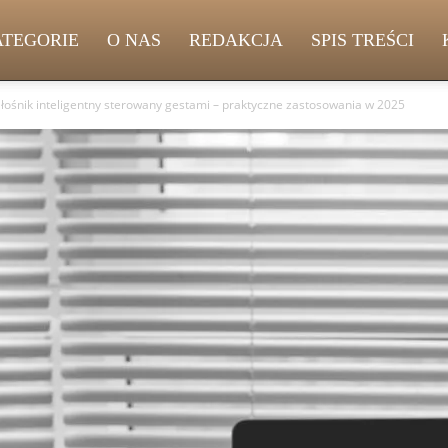
ATEGORIE
O NAS
REDAKCJA
SPIS TREŚCI
łośnik inteligentny sterowany gestami – praktyczne zastosowania w 2025