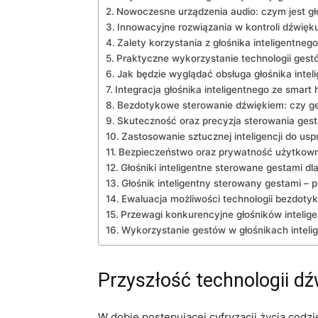
Nowoczesne urządzenia audio: czym jest gł
Innowacyjne rozwiązania w kontroli dźwięku
Zalety korzystania ​z głośnika inteligentne
Praktyczne wykorzystanie technologii gestó
Jak ⁣będzie wyglądać obsługa‍ głośnika inte
Integracja głośnika inteligentnego ze smart 
Bezdotykowe sterowanie ⁤dźwiękiem: czy ges
Skuteczność oraz precyzja sterowania gest
Zastosowanie sztucznej inteligencji do us
Bezpieczeństwo oraz prywatność użytkown
Głośniki inteligentne ‍sterowane gestami d
Głośnik inteligentny ⁤sterowany gestami –⁤
Ewaluacja możliwości technologii bezdotyk
Przewagi konkurencyjne głośników inteli
Wykorzystanie gestów w​ głośnikach​ intel
Przyszłość technologii dź
W dobie postępującej cyfryzacji​ życia ‌co