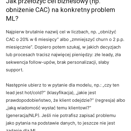
Jak przełożyć cel biznesowy (np.
obniżenie CAC) na konkretny problem
ML?
Najpierw brutalnie nazwij cel w liczbach, np. „obniżyć
CAC o 20% w 6 miesięcy” albo „zmniejszyć churn o 2 p.p.
miesięcznie”. Dopiero potem szukaj, w jakich decyzjach
lub procesach tracisz najwięcej pieniędzy: złe leady, zła
sekwencja follow-upów, brak personalizacji, słaby
support.
Następnie ubierz to w pytanie dla modelu, np.: „czy ten
lead jest hot/cold?” (klasyfikacja), „jakie jest
prawdopodobieństwo, że klient odejdzie?” (regresja) albo
„jaką wiadomość wysłać temu klientowi?”
(generacja/NLP). Jeśli nie potrafisz zapisać problemu
jako pytania na podstawie danych, to jeszcze nie jest
zadanie dla ML.