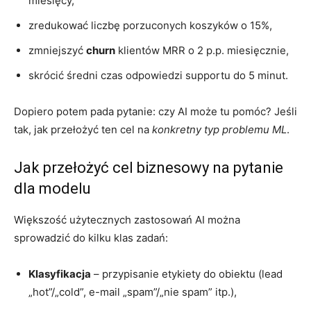
miesięcy,
zredukować liczbę porzuconych koszyków o 15%,
zmniejszyć
churn
klientów MRR o 2 p.p. miesięcznie,
skrócić średni czas odpowiedzi supportu do 5 minut.
Dopiero potem pada pytanie: czy AI może tu pomóc? Jeśli
tak, jak przełożyć ten cel na
konkretny typ problemu ML
.
Jak przełożyć cel biznesowy na pytanie
dla modelu
Większość użytecznych zastosowań AI można
sprowadzić do kilku klas zadań:
Klasyfikacja
– przypisanie etykiety do obiektu (lead
„hot”/„cold”, e-mail „spam”/„nie spam” itp.),