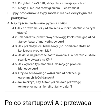
Przykład: SaaS B2B, który chce zmniejszyć churn
Kiedy AI nie jest rozwiązaniem – i co zamiast
Typy problemów a typy modeli: mapka decyzyjna dla
praktyków
Najczęściej zadawane pytania (FAQ)
Jak sprawdzić, czy AI ma sens w moim startupie na tym
etapie?
Jak odróżnić prawdziwą przewagę konkurencyjną AI od
„fancy feature” marketingowego?
Jak przełożyć cel biznesowy (np. obniżenie CAC) na
konkretny problem ML?
Jakie są najprostsze zastosowania AI w startupie, które
realnie wpływają na KPI?
Jak wybrać typ modelu AI do mojego problemu
biznesowego?
Czy do sensownego wdrożenia AI potrzebuję
ogromnych ilości danych?
Jak mierzyć, czy AI faktycznie daje przewagę
konkurencyjną, a nie tylko „fajny bajer”?
Po co startupowi AI: przewaga