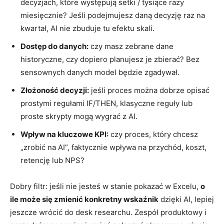
decyzjach, które występują setki / tysiące razy
miesięcznie? Jeśli podejmujesz daną decyzję raz na
kwartał, AI nie zbuduje tu efektu skali.
Dostęp do danych:
czy masz zebrane dane
historyczne, czy dopiero planujesz je zbierać? Bez
sensownych danych model będzie zgadywał.
Złożoność decyzji:
jeśli proces można dobrze opisać
prostymi regułami IF/THEN, klasyczne reguły lub
proste skrypty mogą wygrać z AI.
Wpływ na kluczowe KPI:
czy proces, który chcesz
„zrobić na AI”, faktycznie wpływa na przychód, koszt,
retencję lub NPS?
Dobry filtr: jeśli nie jesteś w stanie pokazać w Excelu,
o
ile może się zmienić konkretny wskaźnik
dzięki AI, lepiej
jeszcze wrócić do desk researchu. Zespół produktowy i