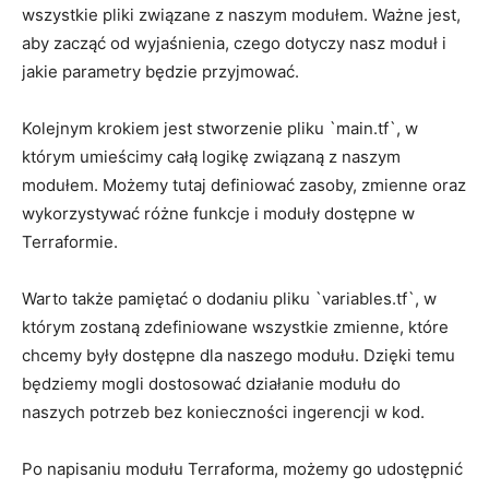
wszystkie pliki związane z naszym modułem. Ważne jest,
aby⁣ zacząć od wyjaśnienia,⁣ czego‌ dotyczy nasz moduł i
jakie⁤ parametry będzie przyjmować.
Kolejnym krokiem jest⁤ stworzenie pliku‌ `main.tf`, w
którym umieścimy całą​ logikę związaną⁣ z naszym
modułem. Możemy⁤ tutaj definiować zasoby, zmienne⁢ oraz
‍wykorzystywać ⁢różne funkcje i moduły dostępne w
Terraformie.
Warto także⁣ pamiętać​ o⁢ dodaniu pliku `variables.tf`, ⁤w
którym ​zostaną zdefiniowane ​wszystkie zmienne, które
chcemy ⁤były dostępne ‌dla naszego modułu. Dzięki ​temu
będziemy mogli dostosować⁣ działanie modułu do⁣
naszych potrzeb ‌bez konieczności ⁣ingerencji ⁣w kod.
Po napisaniu ⁤modułu Terraforma, możemy go udostępnić