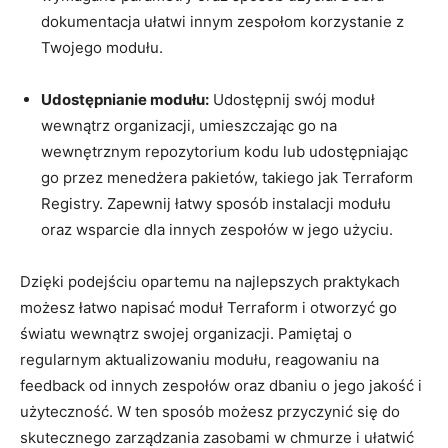
dokumentacja ułatwi innym zespołom korzystanie z
Twojego modułu.
Udostępnianie⁤ modułu:
Udostępnij swój ‍moduł
wewnątrz organizacji, ⁢umieszczając go ​na⁣
wewnętrznym repozytorium⁣ kodu lub‍ udostępniając
⁢go przez‍ menedżera pakietów, ⁤takiego jak Terraform
‍Registry. Zapewnij ⁣łatwy sposób instalacji modułu
oraz wsparcie‍ dla⁣ innych‌ zespołów w jego użyciu.
Dzięki podejściu opartemu na najlepszych‍ praktykach‌
możesz łatwo⁢ napisać ⁤moduł Terraform i otworzyć go
światu wewnątrz swojej organizacji. Pamiętaj ‍o
regularnym aktualizowaniu​ modułu, ⁣reagowaniu na
feedback od innych zespołów oraz‌ dbaniu ‌o jego jakość i
użyteczność. W ten⁢ sposób możesz⁤ przyczynić ⁢się‍ do
skutecznego zarządzania ⁢zasobami ​w⁤ chmurze⁤ i ułatwić