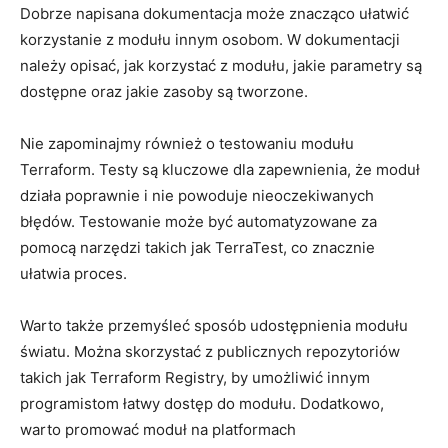
Dobrze napisana dokumentacja może⁢ znacząco ułatwić
korzystanie​ z ​modułu innym osobom. ​W dokumentacji
należy ⁢opisać, jak korzystać z⁤ modułu, jakie parametry są
‌dostępne oraz jakie zasoby są tworzone.
Nie zapominajmy⁣ również o testowaniu modułu​
Terraform. Testy są ⁤kluczowe dla‌ zapewnienia, że moduł
działa poprawnie i⁤ nie‌ powoduje nieoczekiwanych ​
błędów. Testowanie może być automatyzowane za
pomocą narzędzi⁣ takich ‌jak TerraTest, co znacznie‌
ułatwia proces.
Warto także przemyśleć sposób udostępnienia modułu
światu. Można​ skorzystać z ⁣publicznych repozytoriów
takich ‍jak ⁤Terraform Registry, by umożliwić⁣ innym⁢
programistom⁤ łatwy dostęp do ​modułu. Dodatkowo,
warto ​promować⁢ moduł⁤ na platformach