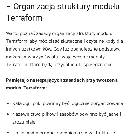
– Organizacja ⁢struktury‍ modułu
Terraform
Warto poznać zasady organizacji struktury modułu
Terraform,‍ aby móc ​pisać skuteczne⁢ i czytelne kody ‍dla
innych użytkowników.⁢ Gdy już opanujesz te podstawy,
możesz ‍otworzyć światu‌ swoje‍ własne moduły⁣
Terraform,⁢ które będą przydatne ⁣dla społeczności.
Pamiętaj o następujących zasadach przy⁤ tworzeniu
modułu Terraform:
Katalogi i ‍pliki powinny być logicznie ​zorganizowane
Nazewnictwo plików i ‍zasobów⁣ powinno ⁣być⁣ jasne i
zrozumiałe
Unikaj ‌nadmiernego⁣ zagłębiania się​ w strukturze‌