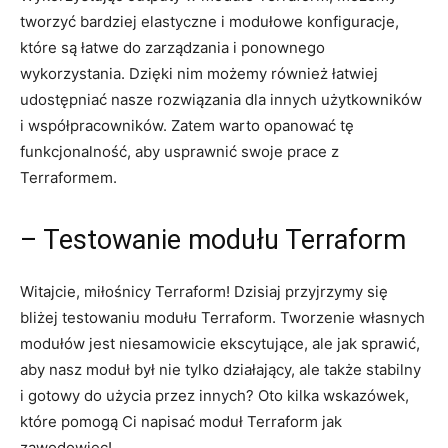
tworzyć bardziej elastyczne i modułowe konfiguracje,
które są łatwe do‍ zarządzania ‍i ponownego
wykorzystania.​ Dzięki nim​ możemy również łatwiej
⁢udostępniać nasze rozwiązania ​dla ‌innych użytkowników
i​ współpracowników. ⁤Zatem warto ​opanować tę​
funkcjonalność, aby‌ usprawnić swoje⁢ prace ⁤z ​
Terraformem.
– Testowanie modułu Terraform
Witajcie, ⁢miłośnicy⁤ Terraform! Dzisiaj ⁣przyjrzymy się
bliżej testowaniu modułu Terraform.​ Tworzenie własnych
modułów⁣ jest niesamowicie ekscytujące, ‌ale ⁣jak sprawić,
aby nasz moduł ‍był nie tylko ‍działający, ale ⁣także​ stabilny
i gotowy ‌do ⁤użycia⁣ przez innych? Oto‌ kilka wskazówek,⁤
które⁢ pomogą Ci napisać moduł Terraform ⁤jak
‍zawodowiec!