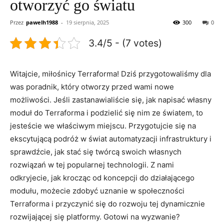
otworzyć go światu
Przez
pawelh1988
-
19 sierpnia, 2025
300
0
3.4/5 - (7 votes)
Witajcie, miłośnicy ‌Terraforma! Dziś ⁢przygotowaliśmy ‍dla
was poradnik,⁢ który otworzy ⁤przed wami nowe
możliwości. Jeśli ‌zastanawialiście⁣ się, jak napisać własny
‍moduł do Terraforma i podzielić się nim ze światem, to​
jesteście we ‌właściwym‍ miejscu. Przygotujcie się na
ekscytującą podróż w świat‍ automatyzacji infrastruktury i
sprawdźcie, jak stać się twórcą swoich własnych
rozwiązań w⁤ tej popularnej‍ technologii.​ Z nami
odkryjecie, jak⁣ krocząc od koncepcji​ do​ działającego
modułu, możecie zdobyć⁣ uznanie ​w społeczności
Terraforma i przyczynić się do rozwoju tej dynamicznie
rozwijającej się platformy. Gotowi na wyzwanie?