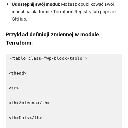
Udostępnij swój moduł:
Możesz ​opublikować‌ swój
moduł na platformie Terraform ​Registry ⁢lub poprzez
GitHub.
Przykład definicji zmiennej w⁣ module
Terraform:
<table class="wp-block-table">
<thead>
<tr>
<th>Zmienna</th>
<th>Opis</th>