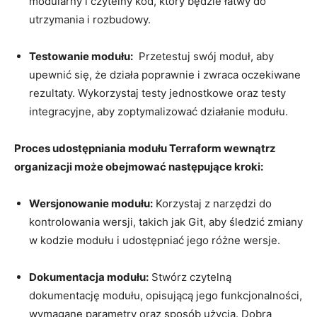
modularny i czytelny⁣ kod, który będzie​ łatwy do
utrzymania i rozbudowy.
Testowanie modułu:
​ Przetestuj swój moduł, aby
upewnić‍ się,⁣ że działa⁢ poprawnie i zwraca oczekiwane
‌rezultaty. Wykorzystaj testy jednostkowe ⁢oraz ⁤testy
integracyjne, ⁣aby‍ zoptymalizować działanie modułu.
Proces⁤ udostępniania‍ modułu⁣ Terraform wewnątrz
⁤organizacji ⁣może obejmować​ następujące kroki:
Wersjonowanie modułu:
Korzystaj z narzędzi⁤ do
kontrolowania⁤ wersji, takich⁢ jak Git, aby ‌śledzić zmiany
⁤w kodzie modułu⁢ i udostępniać ⁢jego ‍różne wersje.
Dokumentacja modułu:
Stwórz czytelną
dokumentację modułu, opisującą jego​ funkcjonalności,
wymagane parametry oraz sposób użycia.‌ Dobra ​