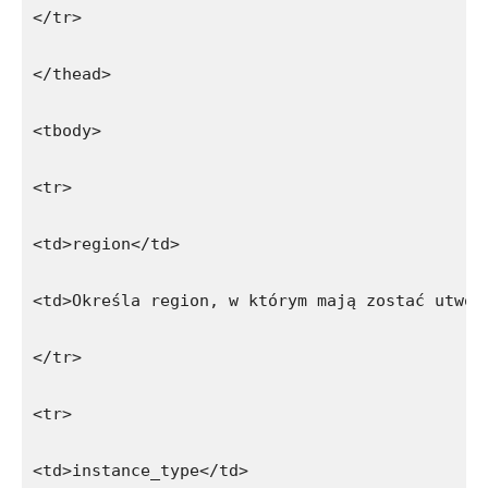
</tr>
</thead>
<tbody>
<tr>
<td>region</td>
<td>Określa region, w którym mają zostać utwor
</tr>
<tr>
<td>instance_type</td>