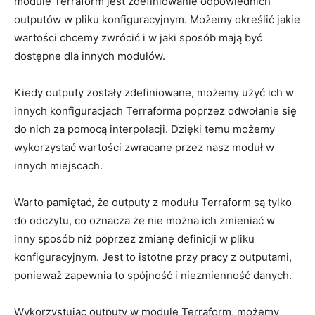
module Terraform ⁤jest zdefiniowanie⁣ odpowiednich⁣
outputów w ⁤pliku konfiguracyjnym. ⁣Możemy⁢ określić jakie
‌wartości chcemy zwrócić i w jaki ⁤sposób mają‍ być⁣
dostępne dla innych modułów.
Kiedy outputy ⁣zostały ⁢zdefiniowane, możemy​ użyć ich w
innych​ konfiguracjach⁣ Terraforma ⁣poprzez odwołanie się
do‌ nich⁣ za pomocą interpolacji. Dzięki temu⁣ możemy
wykorzystać wartości zwracane ‍przez nasz moduł w
innych miejscach.
Warto ⁣pamiętać, że outputy z modułu⁢ Terraform są‌ tylko
‍do odczytu, co ⁤oznacza że nie można ich⁤ zmieniać‌ w ​
inny sposób niż poprzez ⁣zmianę​ definicji w pliku
konfiguracyjnym. Jest to istotne przy pracy ‍z ⁣outputami,
ponieważ zapewnia⁣ to⁢ spójność⁢ i⁢ niezmienność danych.
Wykorzystując outputy w module Terraform, możemy