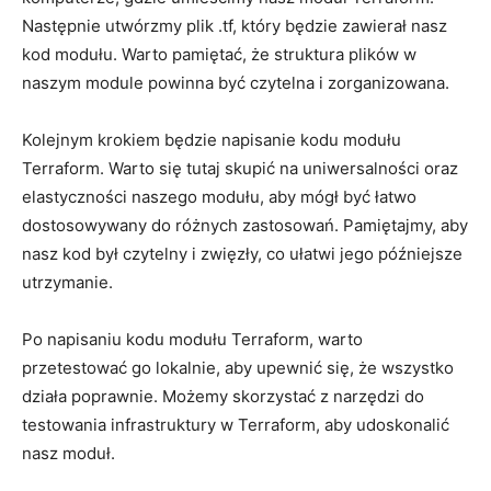
⁣Następnie⁢ utwórzmy ​plik ⁢.tf, który będzie ⁢zawierał ‌nasz
kod modułu. ‍Warto pamiętać, że struktura plików w‌
naszym module powinna być⁣ czytelna i zorganizowana.
Kolejnym ⁣krokiem będzie napisanie kodu modułu‌
Terraform. Warto​ się tutaj⁣ skupić na uniwersalności oraz
elastyczności naszego modułu, aby mógł być​ łatwo
dostosowywany ‌do różnych zastosowań. Pamiętajmy, ⁤aby
nasz kod​ był czytelny⁣ i zwięzły, co ułatwi jego późniejsze
utrzymanie.
Po napisaniu kodu modułu Terraform, warto⁤
przetestować go lokalnie, aby upewnić się, ​że wszystko
⁤działa ‌poprawnie. Możemy‍ skorzystać z narzędzi do
testowania infrastruktury w Terraform, aby udoskonalić
nasz moduł.